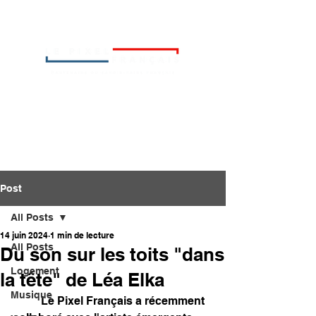
Post
All Posts
14 juin 2024
1 min de lecture
All Posts
Du son sur les toits "dans
Logement
la tête" de Léa Elka
Musique
	Le Pixel Français a récemment 