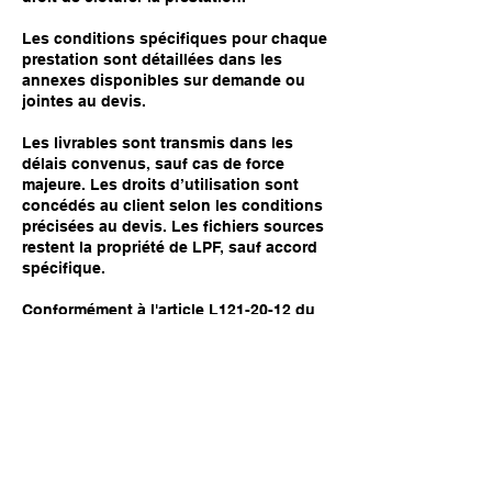
Les conditions spécifiques pour chaque
prestation sont détaillées dans les
annexes disponibles sur demande ou
jointes au devis.
Les livrables sont transmis dans les
délais convenus, sauf cas de force
majeure. Les droits d’utilisation sont
concédés au client selon les conditions
précisées au devis. Les fichiers sources
restent la propriété de LPF, sauf accord
spécifique.
Conformément à l'article L121-20-12 du
Code de la consommation, le client
dispose d'un délai de 14 jours pour
exercer son droit de rétractation, sauf
pour les prestations commencées ou les
produits numériques livrés.
Les données collectées via
www.lepixelfr.fr sont utilisées