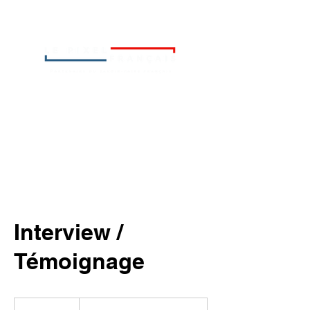
Interview /
Témoignage
À
partir