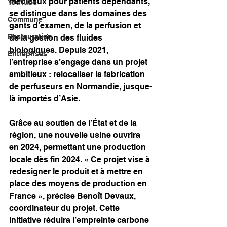
médicaux pour patients dépendants, 
YouTube
se distingue dans les domaines des 
Commune
gants d’examen, de la perfusion et 
Restauration
de la gestion des fluides 
biologiques. Depuis 2021, 
Entreprises
l’entreprise s’engage dans un projet 
ambitieux : relocaliser la fabrication 
de perfuseurs en Normandie, jusque-
là importés d’Asie.
Grâce au soutien de l’État et de la 
région, une nouvelle usine ouvrira 
en 2024, permettant une production 
locale dès fin 2024. « Ce projet vise à 
redesigner le produit et à mettre en 
place des moyens de production en 
France », précise Benoît Devaux, 
coordinateur du projet. Cette 
initiative réduira l’empreinte carbone 