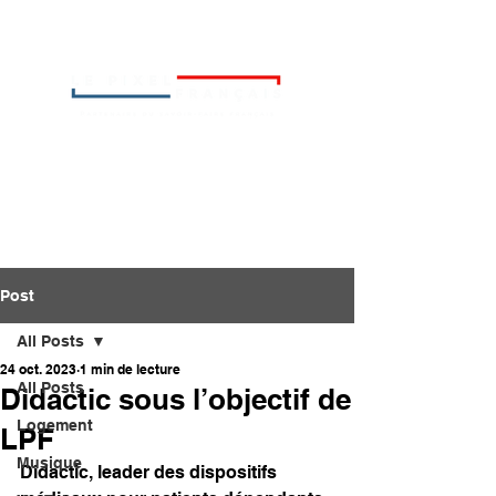
Post
All Posts
24 oct. 2023
1 min de lecture
All Posts
Didactic sous l’objectif de
Logement
LPF
Musique
Didactic, leader des dispositifs 